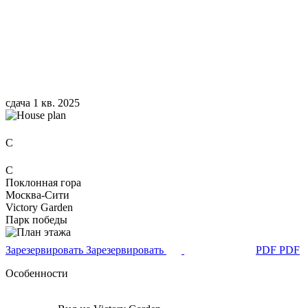
сдача 1 кв. 2025
C
C
Поклонная гора
Москва-Сити
Victory Garden
Парк победы
З
а
р
е
з
е
р
в
и
р
о
в
а
т
ь
З
а
р
е
з
е
р
в
и
р
о
в
а
т
ь
P
D
F
P
D
F
Особенности