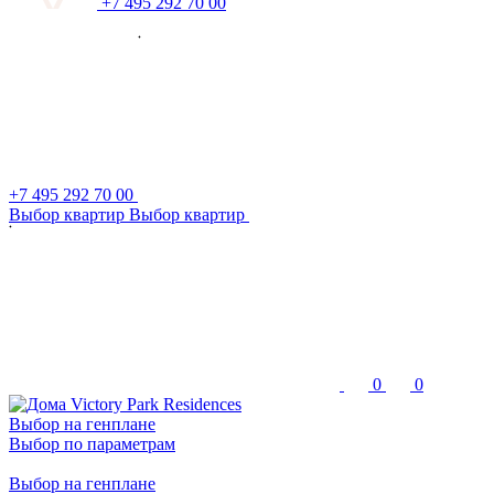
+7 495 292 70 00
+7 495 292 70 00
В
ы
б
о
р
к
в
а
р
т
и
р
В
ы
б
о
р
к
в
а
р
т
и
р
0
0
Выбор на генплане
Выбор по параметрам
Выбор на генплане