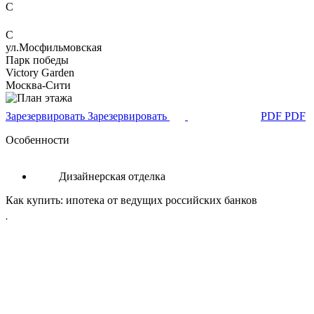
C
C
ул.Мосфильмовская
Парк победы
Victory Garden
Москва-Сити
З
а
р
е
з
е
р
в
и
р
о
в
а
т
ь
З
а
р
е
з
е
р
в
и
р
о
в
а
т
ь
P
D
F
P
D
F
Особенности
Дизайнерская отделка
Как купить:
ипотека от ведущих российских банков