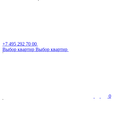
+7 495 292 70 00
В
ы
б
о
р
к
в
а
р
т
и
р
В
ы
б
о
р
к
в
а
р
т
и
р
0