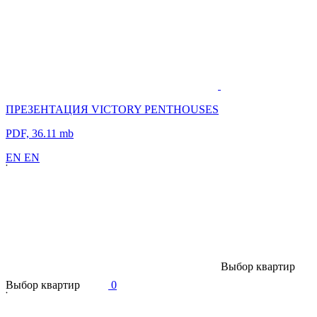
ПРЕЗЕНТАЦИЯ VICTORY PENTHOUSES
PDF, 36.11 mb
E
N
E
N
В
ы
б
о
р
к
в
а
р
т
и
р
В
ы
б
о
р
к
в
а
р
т
и
р
0