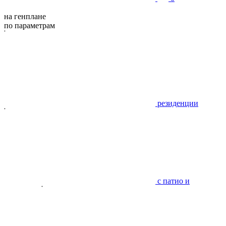
на генплане
по параметрам
резиденции
с патио и