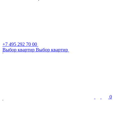
+7 495 292 70 00
В
ы
б
о
р
к
в
а
р
т
и
р
В
ы
б
о
р
к
в
а
р
т
и
р
0