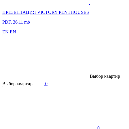
ПРЕЗЕНТАЦИЯ VICTORY PENTHOUSES
PDF, 36.11 mb
E
N
E
N
В
ы
б
о
р
к
в
а
р
т
и
р
В
ы
б
о
р
к
в
а
р
т
и
р
0
0