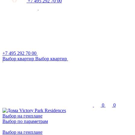
+7 495 292 70 00
+7 495 292 70 00
В
ы
б
о
р
к
в
а
р
т
и
р
В
ы
б
о
р
к
в
а
р
т
и
р
0
0
Выбор на генплане
Выбор по параметрам
Выбор на генплане