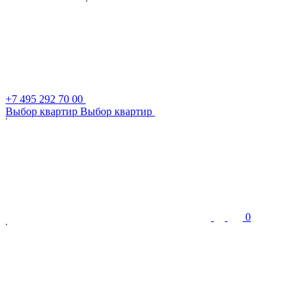
+7 495 292 70 00
В
ы
б
о
р
к
в
а
р
т
и
р
В
ы
б
о
р
к
в
а
р
т
и
р
0