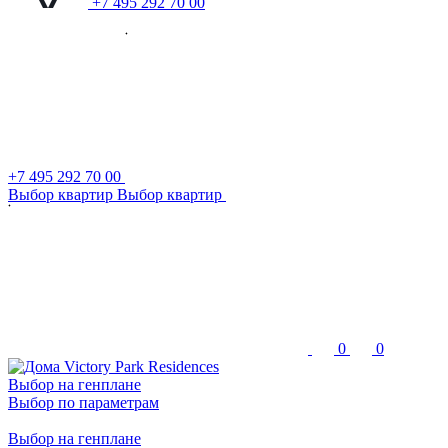
+7 495 292 70 00
+7 495 292 70 00
В
ы
б
о
р
к
в
а
р
т
и
р
В
ы
б
о
р
к
в
а
р
т
и
р
0
0
Выбор на генплане
Выбор по параметрам
Выбор на генплане