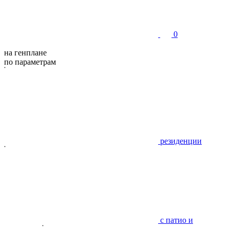
0
на генплане
по параметрам
резиденции
с патио и