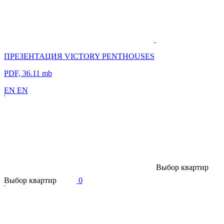
ПРЕЗЕНТАЦИЯ VICTORY PENTHOUSES
PDF, 36.11 mb
E
N
E
N
В
ы
б
о
р
к
в
а
р
т
и
р
В
ы
б
о
р
к
в
а
р
т
и
р
0