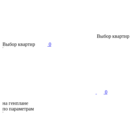
В
ы
б
о
р
к
в
а
р
т
и
р
В
ы
б
о
р
к
в
а
р
т
и
р
0
0
на генплане
по параметрам