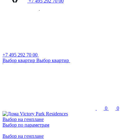
+7 495 292 70 00
+7 495 292 70 00
В
ы
б
о
р
к
в
а
р
т
и
р
В
ы
б
о
р
к
в
а
р
т
и
р
0
0
Выбор на генплане
Выбор по параметрам
Выбор на генплане