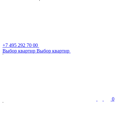
+7 495 292 70 00
В
ы
б
о
р
к
в
а
р
т
и
р
В
ы
б
о
р
к
в
а
р
т
и
р
0