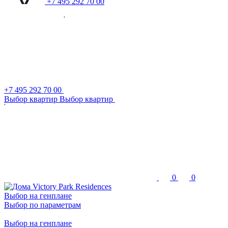
+7 495 292 70 00
+7 495 292 70 00
В
ы
б
о
р
к
в
а
р
т
и
р
В
ы
б
о
р
к
в
а
р
т
и
р
0
0
Выбор на генплане
Выбор по параметрам
Выбор на генплане