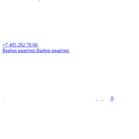
+7 495 292 70 00
В
ы
б
о
р
к
в
а
р
т
и
р
В
ы
б
о
р
к
в
а
р
т
и
р
0