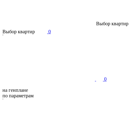
В
ы
б
о
р
к
в
а
р
т
и
р
В
ы
б
о
р
к
в
а
р
т
и
р
0
0
на генплане
по параметрам