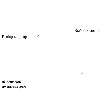
В
ы
б
о
р
к
в
а
р
т
и
р
В
ы
б
о
р
к
в
а
р
т
и
р
0
0
на генплане
по параметрам