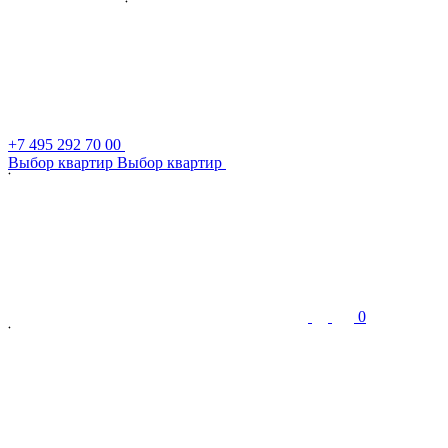
+7 495 292 70 00
В
ы
б
о
р
к
в
а
р
т
и
р
В
ы
б
о
р
к
в
а
р
т
и
р
0