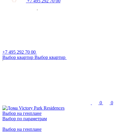
+7 495 292 70 00
+7 495 292 70 00
В
ы
б
о
р
к
в
а
р
т
и
р
В
ы
б
о
р
к
в
а
р
т
и
р
0
0
Выбор на генплане
Выбор по параметрам
Выбор на генплане