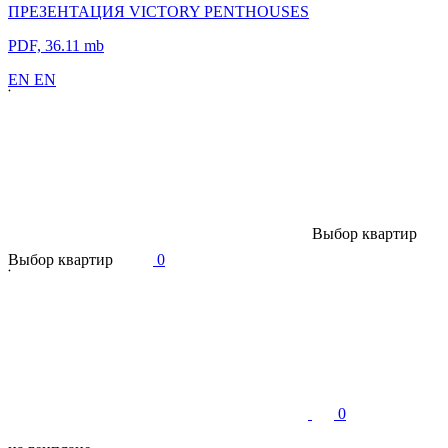
ПРЕЗЕНТАЦИЯ VICTORY PENTHOUSES
PDF, 36.11 mb
E
N
E
N
В
ы
б
о
р
к
в
а
р
т
и
р
В
ы
б
о
р
к
в
а
р
т
и
р
0
0