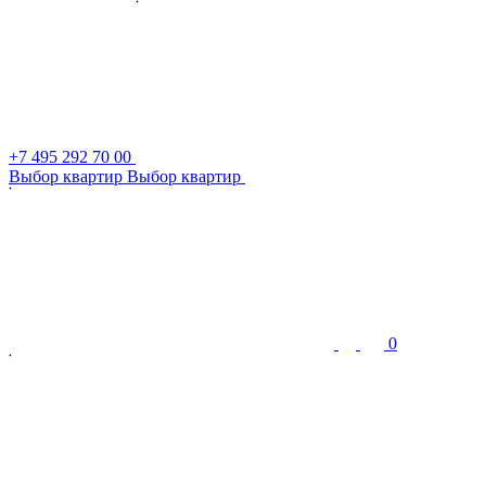
+7 495 292 70 00
В
ы
б
о
р
к
в
а
р
т
и
р
В
ы
б
о
р
к
в
а
р
т
и
р
0