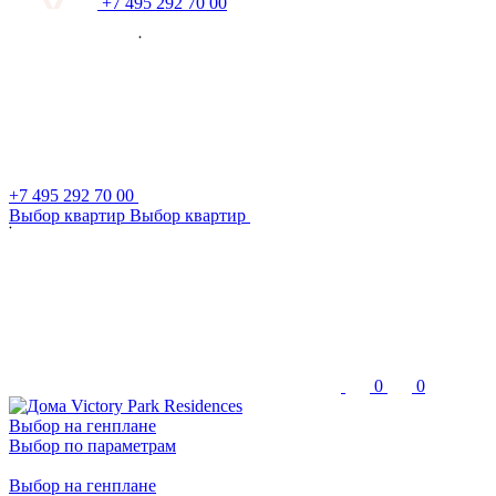
+7 495 292 70 00
+7 495 292 70 00
В
ы
б
о
р
к
в
а
р
т
и
р
В
ы
б
о
р
к
в
а
р
т
и
р
0
0
Выбор на генплане
Выбор по параметрам
Выбор на генплане