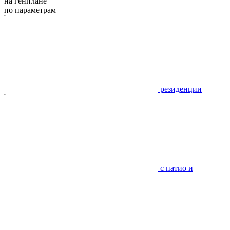
на генплане
по параметрам
резиденции
с патио и