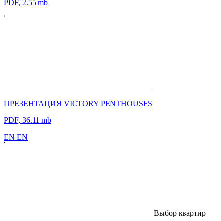
PDF, 2.55 mb
ПРЕЗЕНТАЦИЯ VICTORY PENTHOUSES
PDF, 36.11 mb
E
N
E
N
В
ы
б
о
р
к
в
а
р
т
и
р