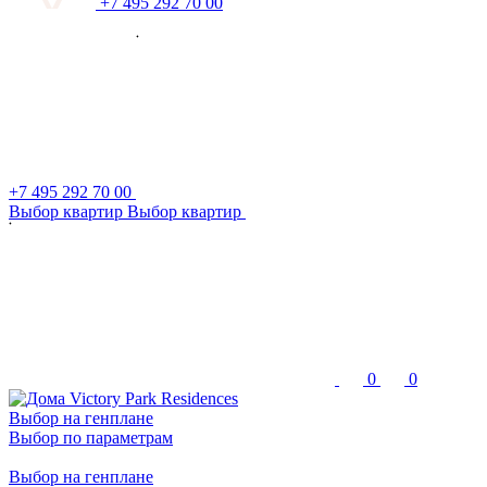
+7 495 292 70 00
+7 495 292 70 00
В
ы
б
о
р
к
в
а
р
т
и
р
В
ы
б
о
р
к
в
а
р
т
и
р
0
0
Выбор на генплане
Выбор по параметрам
Выбор на генплане