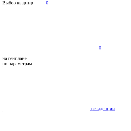
В
ы
б
о
р
к
в
а
р
т
и
р
0
0
на генплане
по параметрам
резиденции