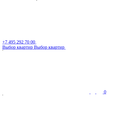
+7 495 292 70 00
В
ы
б
о
р
к
в
а
р
т
и
р
В
ы
б
о
р
к
в
а
р
т
и
р
0