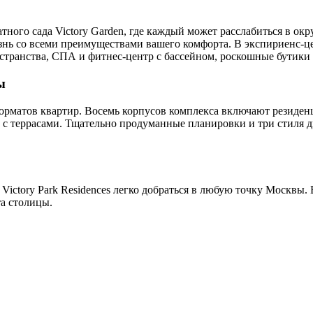
ного сада Victory Garden, где каждый может расслабиться в ок
 со всеми преимуществами вашего комфорта. В экспириенс-центр
странства, СПА и фитнес-центр с бассейном, роскошные бутики 
ы
 форматов квартир. Восемь корпусов комплекса включают резиде
 террасами. Тщательно продуманные планировки и три стиля ди
 Victory Park Residences легко добраться в любую точку Москв
та столицы.