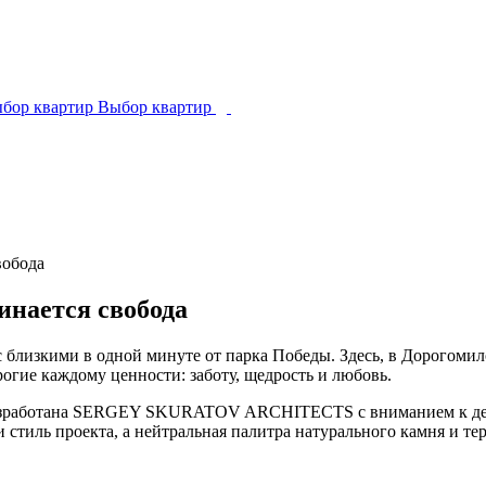
ы
б
о
р
к
в
а
р
т
и
р
В
ы
б
о
р
к
в
а
р
т
и
р
инается свобода
с близкими в одной минуте от парка Победы. Здесь, в Дорогоми
огие каждому ценности: заботу, щедрость и любовь.
s разработана SERGEY SKURATOV ARCHITECTS с вниманием к де
и стиль проекта, а нейтральная палитра натурального камня и т