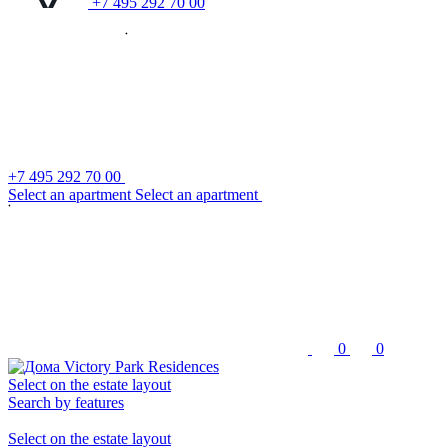
+7 495 292 70 00
+7 495 292 70 00
S
e
l
e
c
t
a
n
a
p
a
r
t
m
e
n
t
S
e
l
e
c
t
a
n
a
p
a
r
t
m
e
n
t
0
0
Select on the estate layout
Search by features
Select on the estate layout