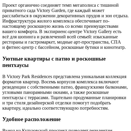
Проект органично соединяет темп мегаполиса с тишиной
приватного сада Victory Garden, где каждый может
расслабиться в окружении декоративных прудов и зон отдыха.
Инфраструктура жилого комплекса обеспечивает по-
настоящему роскошную жизнь со всеми преимуществами
вашего комфорта. В экспириенс-центре Victory Gallery есть
всё для шопинга и развлечений всей семьей: изысканные
рестораны и гастромаркет, модные арт-пространства, СПА
и фитнес-центр с бассейном, роскошные бутики и кинотеатр.
Уютные квартиры с патио и роскошные
пентхаусы
В Victory Park Residences представлена уникальная коллекция
форматов квартир. Восемь корпусов комплекса включают
резиденции с собственными патио, французскими балконами,
угловыми панорамными окнами, а также роскошные
пентхаусы с террасами. Тщательно продуманные планировки
и три стиля дизайнерской отделки помогут подобрать
квартиру, идеально соответствующую потребностям.
Удобное расположение
Выезд на Кутузовский проспект позволяет резидентам