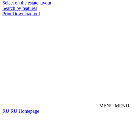
Select on the estate layout
Search by features
Print
Download pdf
M
E
N
U
M
E
N
U
R
U
R
U
Homepage