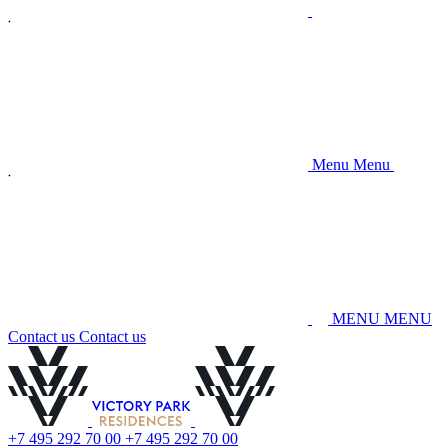
M
e
n
u
M
e
n
u
M
E
N
U
M
E
N
U
C
o
n
t
a
c
t
u
s
C
o
n
t
a
c
t
u
s
+
7
4
9
5
2
9
2
7
0
0
0
+
7
4
9
5
2
9
2
7
0
0
0