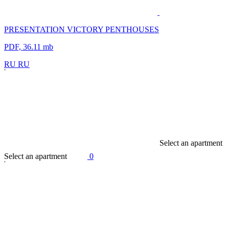
PRESENTATION VICTORY PENTHOUSES
PDF, 36.11 mb
R
U
R
U
S
e
l
e
c
t
a
n
a
p
a
r
t
m
e
n
t
S
e
l
e
c
t
a
n
a
p
a
r
t
m
e
n
t
0