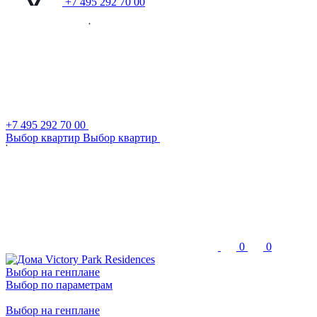
+7 495 292 70 00
+7 495 292 70 00
В
ы
б
о
р
к
в
а
р
т
и
р
В
ы
б
о
р
к
в
а
р
т
и
р
0
0
Выбор на генплане
Выбор по параметрам
Выбор на генплане