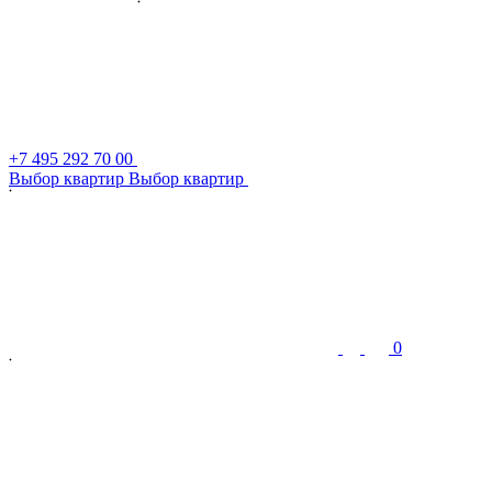
+7 495 292 70 00
В
ы
б
о
р
к
в
а
р
т
и
р
В
ы
б
о
р
к
в
а
р
т
и
р
0