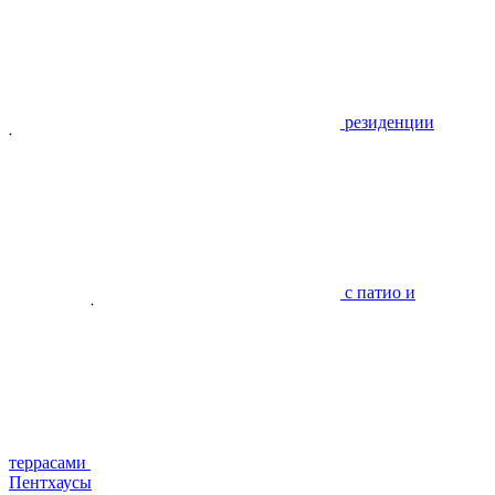
резиденции
с патио и
террасами
Пентхаусы