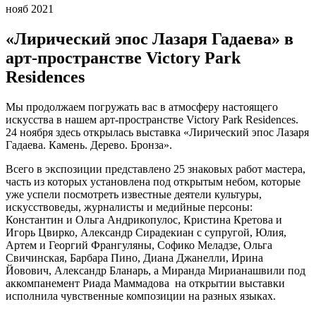
нояб 2021
«Лирический эпос Лазаря Гадаева» в
арт-пространстве Victory Park
Residences
Мы продолжаем погружать вас в атмосферу настоящего
искусства в нашем арт-пространстве Victory Park Residences.
24 ноября здесь открылась выставка «Лирический эпос Лазаря
Гадаева. Камень. Дерево. Бронза».
Всего в экспозиции представлено 25 знаковых работ мастера,
часть из которых установлена под открытым небом, которые
уже успели посмотреть известные деятели культуры,
искусствоведы, журналисты и медийные персоны:
Константин и Ольга Андрикопулос, Кристина Кретова и
Игорь Цвирко, Александр Сирадекиан с супругой, Юлия,
Артем и Георгий Франгуляны, Софико Меладзе, Ольга
Свичинская, Барбара Пино, Диана Джанелли, Ирина
Йовович, Александр Бланарь, а Миранда Мирианашвили под
аккомпанемент Риада Маммадова на открытии выставки
исполнила чувственные композиции на разных языках.