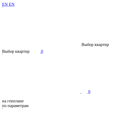
E
N
E
N
В
ы
б
о
р
к
в
а
р
т
и
р
В
ы
б
о
р
к
в
а
р
т
и
р
0
0
на генплане
по параметрам